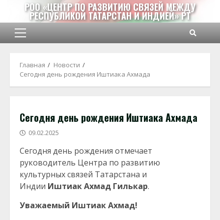
Перейти
РОО «ЦЕНТР ПО РАЗВИТИЮ СВЯЗЕЙ МЕЖДУ
РЕСПУБЛИКОЙ ТАТАРСТАН И ИНДИЕЙ» РТ
к
содержимому
Основное
меню
Главная
Новости
Сегодня день рождения Иштиака Ахмада
Сегодня день рождения Иштиака Ахмада
09.02.2025
Сегодня день рождения отмечает
руководитель Центра по развитию
культурных связей Татарстана и
Индии
Иштиак Ахмад Гилькар
.
Уважаемый Иштиак Ахмад!