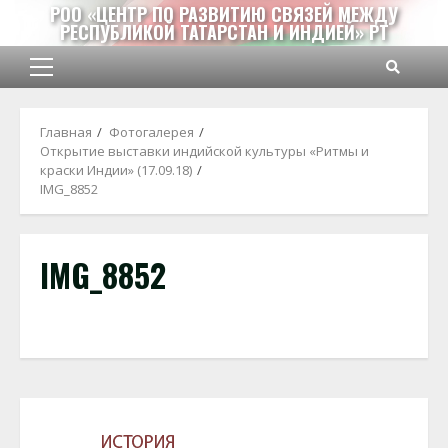
Перейти
РОО «ЦЕНТР ПО РАЗВИТИЮ СВЯЗЕЙ МЕЖДУ
РЕСПУБЛИКОЙ ТАТАРСТАН И ИНДИЕЙ» РТ
к
содержимому
Основное
меню
Главная
Фотогалерея
Открытие выставки индийской культуры «Ритмы и
краски Индии» (17.09.18)
IMG_8852
IMG_8852