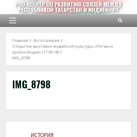
Перейти
РОО «ЦЕНТР ПО РАЗВИТИЮ СВЯЗЕЙ МЕЖДУ
РЕСПУБЛИКОЙ ТАТАРСТАН И ИНДИЕЙ» РТ
к
содержимому
Основное
меню
Главная
Фотогалерея
Открытие выставки индийской культуры «Ритмы и
краски Индии» (17.09.18)
IMG_8798
IMG_8798