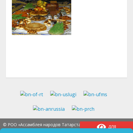
© РОО «Ассамблея народов Татарстана» Тел.:
8
ДЛЯ
(843) 237-97-99
E-mail:
an-tatarstan@yandex.ru