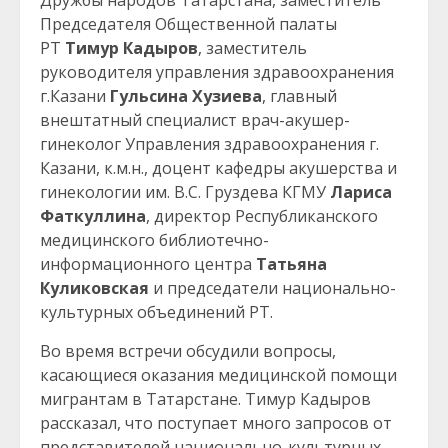
Дружбы народов Татарстана, заместитель
Председателя Общественной палаты
РТ
Тимур Кадыров
, заместитель
руководителя управления здравоохранения
г.Казани
Гульсина Хузиева
, главный
внештатный специалист врач-акушер-
гинеколог Управления здравоохранения г.
Казани, к.м.н., доцент кафедры акушерства и
гинекологии им. В.С. Груздева КГМУ
Лариса
Фаткуллина
, директор Республиканского
медицинского библиотечно-
информационного центра
Татьяна
Куликовская
и председатели национально-
культурных объединений РТ.
Во время встречи обсудили вопросы,
касающиеся оказания медицинской помощи
мигрантам в Татарстане. Тимур Кадыров
рассказал, что поступает много запросов от
представителей национально-культурных