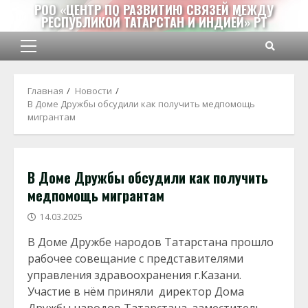
Перейти
РОО «ЦЕНТР ПО РАЗВИТИЮ СВЯЗЕЙ МЕЖДУ
РЕСПУБЛИКОЙ ТАТАРСТАН И ИНДИЕЙ» РТ
к
содержимому
Основное
меню
Главная
Новости
В Доме Дружбы обсудили как получить медпомощь
мигрантам
В Доме Дружбы обсудили как получить
медпомощь мигрантам
14.03.2025
В Доме Дружбе народов Татарстана прошло
рабочее совещание с представителями
управления здравоохранения г.Казани.
Участие в нём приняли директор Дома